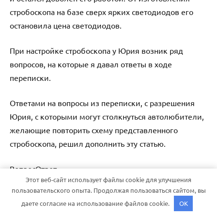
стробоскопа на базе сверх ярких светодиодов его
остановила цена светодиодов.
При настройке стробоскопа у Юрия возник ряд
вопросов, на которые я давал ответы в ходе
переписки.
Ответами на вопросы из переписки, с разрешения
Юрия, с которыми могут столкнуться автолюбители,
желающие повторить схему представленного
стробоскопа, решил дополнить эту статью.
ВопросОтвет
Этот веб-сайт использует файлы cookie для улучшения
пользовательского опыта. Продолжая пользоваться сайтом, вы
даете согласие на использование файлов cookie.
OK
Да, можно заменить на