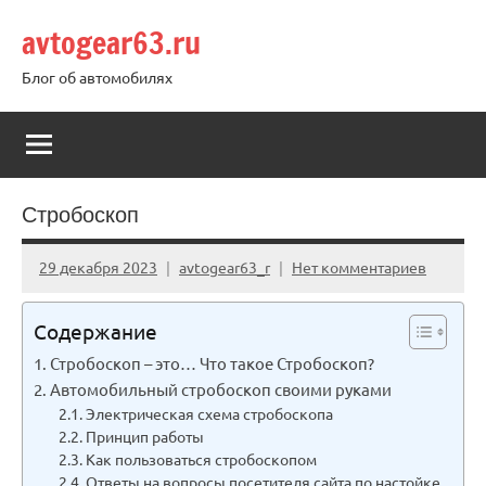
Перейти
avtogear63.ru
к
содержимому
Блог об автомобилях
Стробоскоп
29 декабря 2023
avtogear63_r
Нет комментариев
Содержание
Стробоскоп – это… Что такое Стробоскоп?
Автомобильный стробоскоп своими руками
Электрическая схема стробоскопа
Принцип работы
Как пользоваться стробоскопом
Ответы на вопросы посетителя сайта по настойке