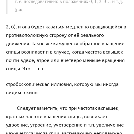
т. е. последовательно в положениях 0, 1, 2, 3… и т.д.
(рис.
2, б), и она будет казаться медленно вращающейся в
противоположную сторону от её реального
движения. Такое же кажущееся обратное вращение
спицы возникает и в случае, когда частота вспышек
почти вдвое, втрое или вчетверо меньше вращения
спицы. Это — т. н.
стробоскопическая иллюзия, которую мы иногда
видим в кино.
Следует заметить, что при частотах вспышек,
кратных частоте вращения спицы, возникает
удвоение, утроение, учетверение и т.п. увеличение
кажущегося числа спиц, застывающих неподвижно