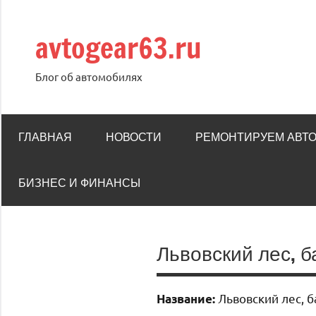
Перейти
к
avtogear63.ru
содержимому
Блог об автомобилях
ГЛАВНАЯ
НОВОСТИ
РЕМОНТИРУЕМ АВТ
БИЗНЕС И ФИНАНСЫ
Львовский лес, б
Львовский лес, б
Название: