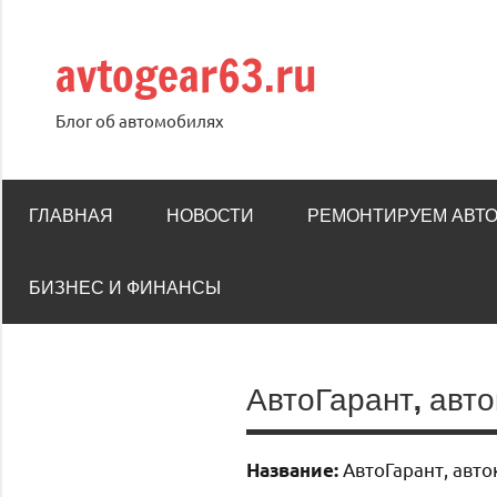
Перейти
к
avtogear63.ru
содержимому
Блог об автомобилях
ГЛАВНАЯ
НОВОСТИ
РЕМОНТИРУЕМ АВТ
БИЗНЕС И ФИНАНСЫ
АвтоГарант, авт
АвтоГарант, авт
Название: