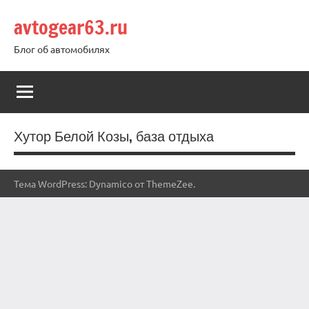
Перейти
avtogear63.ru
к
содержимому
Блог об автомобилях
Хутор Белой Козы, база отдыха
Тема WordPress: Dynamico от ThemeZee.