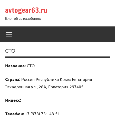
Перейти
avtogear63.ru
к
содержимому
Блог об автомобилях
СТО
Название:
СТО
Страна:
Россия Республика Крым Евпатория
Эскадронная ул., 28А, Евпатория 297405
Индекс:
Телефон:
+7 (978) 731-48-51