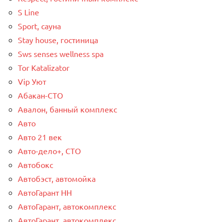
S Line
Sport, сауна
Stay house, гостиница
Sws senses wellness spa
Tor Katalizator
Vip Уют
Абакан-СТО
Авалон, банный комплекс
Авто
Авто 21 век
Авто-дело+, СТО
Автобокс
Автобэст, автомойка
АвтоГарант НН
АвтоГарант, автокомплекс
АвтоГарант, автокомплекс