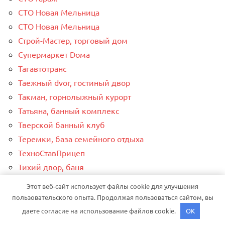
СТО Новая Мельница
СТО Новая Мельница
Строй-Мастер, торговый дом
Супермаркет Dома
Тагавтотранс
Таежный dvor, гостиный двор
Такман, горнолыжный курорт
Татьяна, банный комплекс
Тверской банный клуб
Теремки, база семейного отдыха
ТехноСтавПрицеп
Тихий двор, баня
Томские бани
Этот веб-сайт использует файлы cookie для улучшения
Торгшина, магазин, шиномонтажная мастерская
пользовательского опыта. Продолжая пользоваться сайтом, вы
Триумф
даете согласие на использование файлов cookie.
OK
Тульская внедорожная мастерская