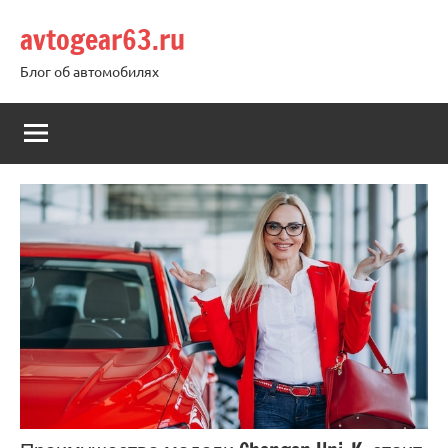
Перейти
avtogear63.ru
к
содержимому
Блог об автомобилях