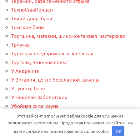
Теремки, база семейного отдыха
ТехноСтавПрицеп
Тихий двор, баня
Томские бани
Торгшина, магазин, шиномонтажная мастерская
Триумф
Тульская внедорожная мастерская
Тургояк, этно-комплекс
У Андреича
У Виталия, центр бесплатной замены
У Гуньки, баня
У Николая Заболотских
Убойная сила, сауна
Урал, гостиничный комплекс
Этот веб-сайт использует файлы cookie для улучшения
пользовательского опыта. Продолжая пользоваться сайтом, вы
Фазенда, русская баня на дровах
даете согласие на использование файлов cookie.
OK
Федорино счастье