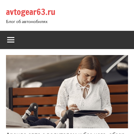
Перейти
avtogear63.ru
к
содержимому
Блог об автомобилях