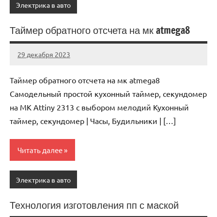
Электрика в авто
Таймер обратного отсчета на мк atmega8
29 декабря 2023
avtogear63_r
Нет
комментариев
Таймер обратного отсчета на мк atmega8
Самодельный простой кухонный таймер, секундомер
на МК Attiny 2313 с выбором мелодий Кухонный
таймер, секундомер | Часы, Будильники | […]
Читать далее
Электрика в авто
Технология изготовления пп с маской