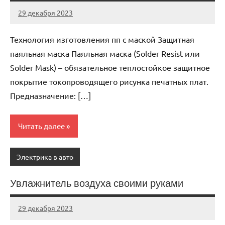
29 декабря 2023
avtogear63_r
Нет
комментариев
Технология изготовления пп с маской Защитная
паяльная маска Паяльная маска (Solder Resist или
Solder Mask) – обязательное теплостойкое защитное
покрытие токопроводящего рисунка печатных плат.
Предназначение: […]
Читать далее
Электрика в авто
Увлажнитель воздуха своими руками
29 декабря 2023
avtogear63_r
Нет