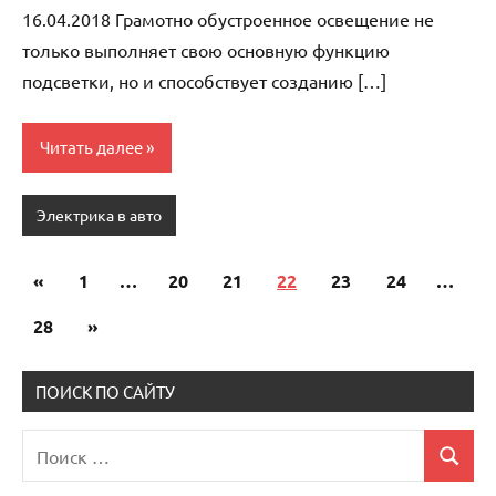
16.04.2018 Грамотно обустроенное освещение не
только выполняет свою основную функцию
подсветки, но и способствует созданию […]
Читать далее
Электрика в авто
«
Предыдущие
1
…
20
21
22
23
24
…
Пагинация
записи
28
Следующие
»
записей
записи
ПОИСК ПО САЙТУ
Поиск
Поиск
для: