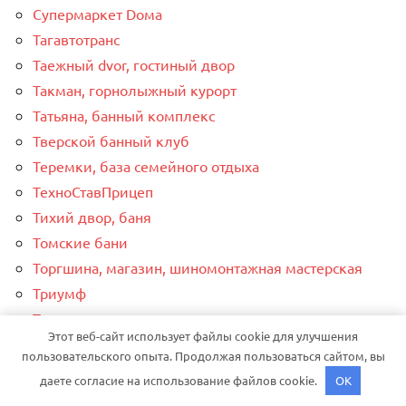
Супермаркет Dома
Тагавтотранс
Таежный dvor, гостиный двор
Такман, горнолыжный курорт
Татьяна, банный комплекс
Тверской банный клуб
Теремки, база семейного отдыха
ТехноСтавПрицеп
Тихий двор, баня
Томские бани
Торгшина, магазин, шиномонтажная мастерская
Триумф
Тульская внедорожная мастерская
Этот веб-сайт использует файлы cookie для улучшения
Тургояк, этно-комплекс
пользовательского опыта. Продолжая пользоваться сайтом, вы
У Андреича
даете согласие на использование файлов cookie.
OK
У Виталия, центр бесплатной замены