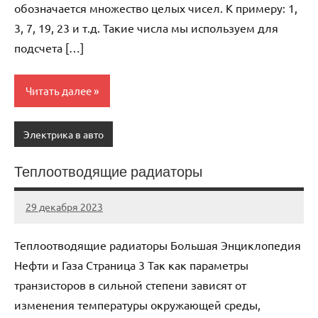
обозначается множество целых чисел. К примеру: 1,
3, 7, 19, 23 и т.д. Такие числа мы используем для
подсчета […]
Читать далее
Электрика в авто
Теплоотводящие радиаторы
29 декабря 2023
avtogear63_r
Нет
комментариев
Теплоотводящие радиаторы Большая Энциклопедия
Нефти и Газа Cтраница 3 Так как параметры
транзисторов в сильной степени зависят от
изменения температуры окружающей среды,