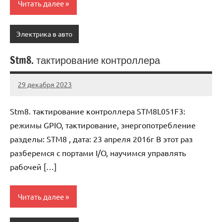
Читать далее
Электрика в авто
Stm8. тактирование контроллера
29 декабря 2023
avtogear63_r
Нет
комментариев
Stm8. тактирование контроллера STM8L051F3:
режимы GPIO, тактирование, энергопотребление
разделы: STM8 , дата: 23 апреля 2016г В этот раз
разберемся с портами I/O, научимся управлять
рабочей […]
Читать далее