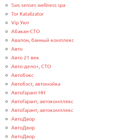
Sws senses wellness spa
Tor Katalizator
Vip Уют
Абакан-СТО
Авалон, банный комплекс
Авто
Авто 21 век
Авто-дело+, СТО
Автобокс
Автобэст, автомойка
АвтоГарант НН
АвтоГарант, автокомплекс
АвтоГарант, автокомплекс
АвтоДвор
АвтоДвор
АвтоДвор