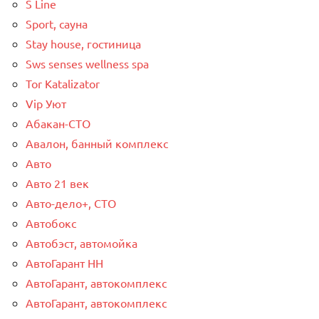
S Line
Sport, сауна
Stay house, гостиница
Sws senses wellness spa
Tor Katalizator
Vip Уют
Абакан-СТО
Авалон, банный комплекс
Авто
Авто 21 век
Авто-дело+, СТО
Автобокс
Автобэст, автомойка
АвтоГарант НН
АвтоГарант, автокомплекс
АвтоГарант, автокомплекс