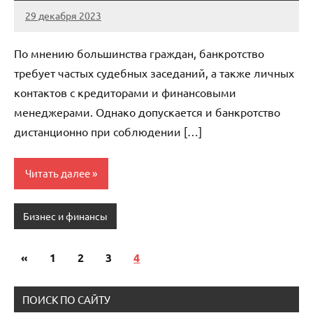
29 декабря 2023
avtogear63_r
Нет
комментариев
По мнению большинства граждан, банкротство
требует частых судебных заседаний, а также личных
контактов с кредиторами и финансовыми
менеджерами. Однако допускается и банкротство
дистанционно при соблюдении […]
Читать далее
Бизнес и финансы
«
Предыдущие
1
2
3
4
Пагинация
записи
записей
ПОИСК ПО САЙТУ