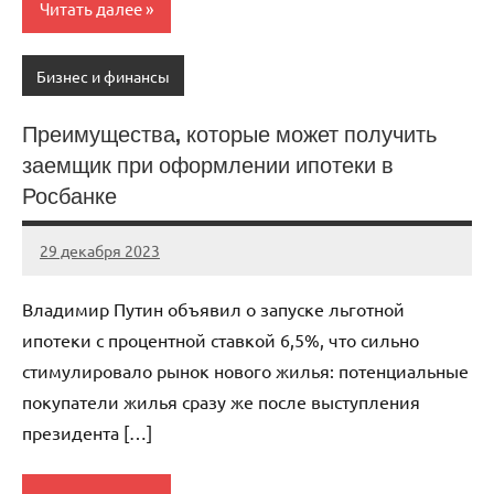
Читать далее
Бизнес и финансы
Преимущества, которые может получить
заемщик при оформлении ипотеки в
Росбанке
29 декабря 2023
avtogear63_r
Нет
комментариев
Владимир Путин объявил о запуске льготной
ипотеки с процентной ставкой 6,5%, что сильно
стимулировало рынок нового жилья: потенциальные
покупатели жилья сразу же после выступления
президента […]